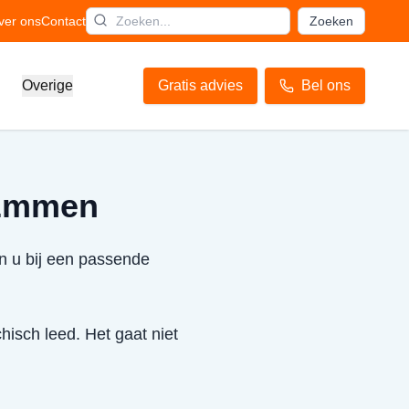
ver ons
Contact
Zoeken
Overige
Gratis advies
Bel ons
 Emmen
n u bij een passende
hisch leed. Het gaat niet