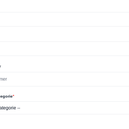
r
egorie
*