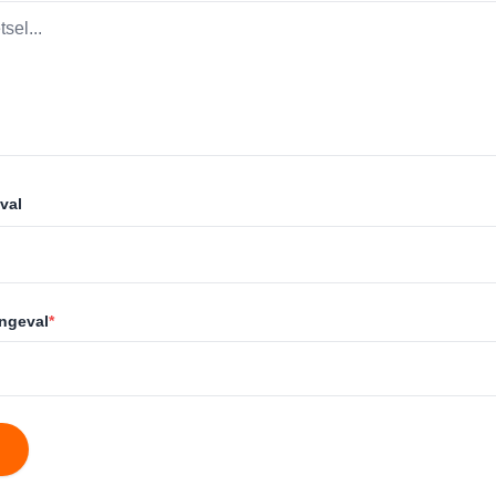
val
ongeval
*