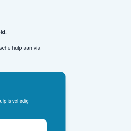
eld
.
dische hulp aan via
ulp is volledig