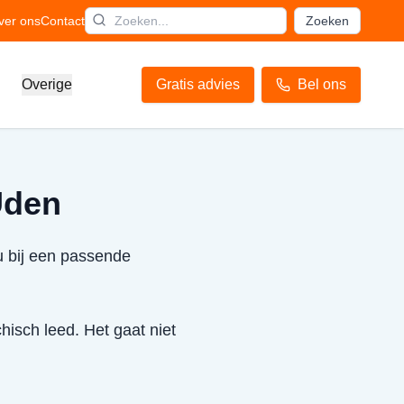
ver ons
Contact
Zoeken
Overige
Gratis advies
Bel ons
Uden
u bij een passende
hisch leed. Het gaat niet