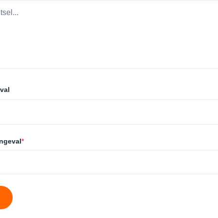
val
ongeval
*