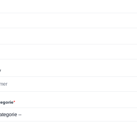
r
egorie
*