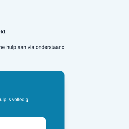
eld
.
sche hulp aan via onderstaand
ulp is volledig