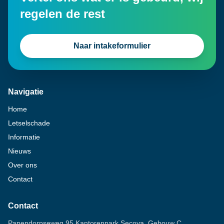
regelen de rest
Naar intakeformulier
Navigatie
Home
Letselschade
Informatie
Nieuws
Over ons
Contact
Contact
Papendorpseweg 95 Kantorenpark Secoya, Gebouw C