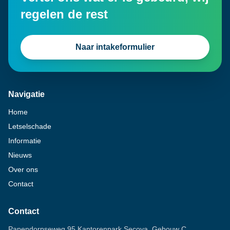
regelen de rest
Naar intakeformulier
Navigatie
Home
Letselschade
Informatie
Nieuws
Over ons
Contact
Contact
Papendorpseweg 95 Kantorenpark Secoya, Gebouw C