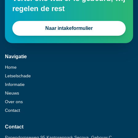
regelen de rest
Naar intakeformulier
Navigatie
Home
Letselschade
Informatie
Nieuws
Over ons
Contact
Contact
Papendorpseweg 95 Kantorenpark Secoya, Gebouw C