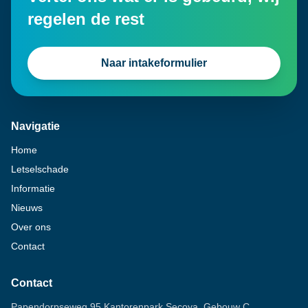
regelen de rest
Naar intakeformulier
Navigatie
Home
Letselschade
Informatie
Nieuws
Over ons
Contact
Contact
Papendorpseweg 95 Kantorenpark Secoya, Gebouw C