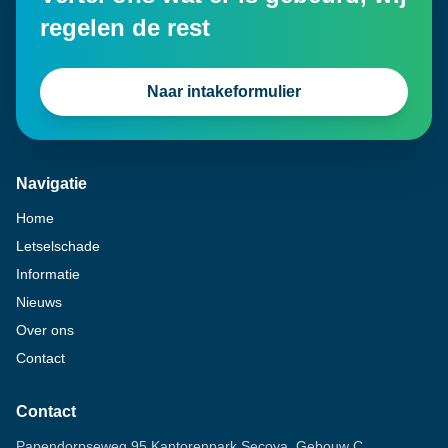
regelen de rest
Naar intakeformulier
Navigatie
Home
Letselschade
Informatie
Nieuws
Over ons
Contact
Contact
Papendorpseweg 95 Kantorenpark Secoya, Gebouw C