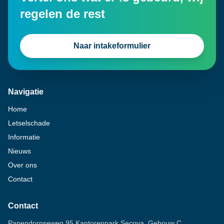
regelen de rest
Naar intakeformulier
Navigatie
Home
Letselschade
Informatie
Nieuws
Over ons
Contact
Contact
Papendorpseweg 95 Kantorenpark Secoya, Gebouw C