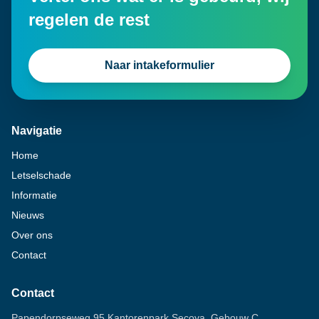
regelen de rest
Naar intakeformulier
Navigatie
Home
Letselschade
Informatie
Nieuws
Over ons
Contact
Contact
Papendorpseweg 95 Kantorenpark Secoya, Gebouw C