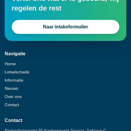
regelen de rest
Naar intakeformulier
Navigatie
Home
Letselschade
Informatie
Nieuws
Over ons
Contact
Contact
Papendorpseweg 95 Kantorenpark Secoya, Gebouw C