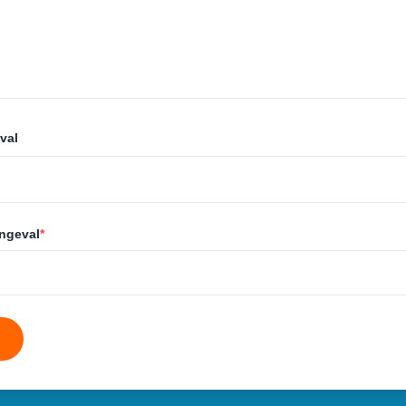
val
ongeval
*