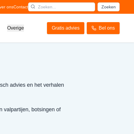
ver ons
Contact
Zoeken
Overige
Gratis advies
Bel ons
isch advies en het verhalen
 valpartijen, botsingen of