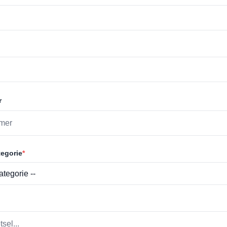
r
egorie
*