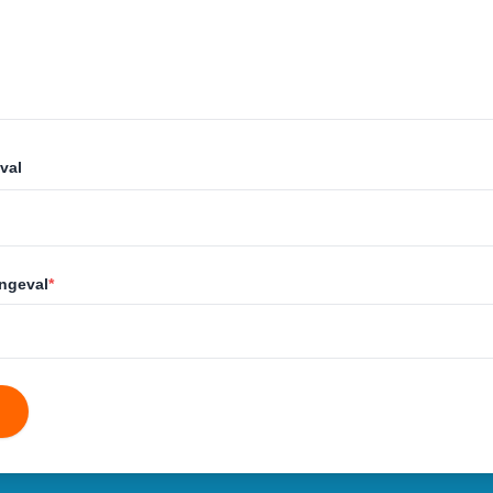
val
ongeval
*