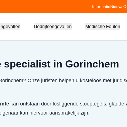
Informatie
Nieuws
O
ongevallen
Bedrijfsongevallen
Medische Fouten
 specialist in Gorinchem
 Gorinchem? Onze juristen helpen u kosteloos met juridis
imte
kan ontstaan door losliggende stoeptegels, gladde v
igenaar kan hiervoor aansprakelijk zijn.