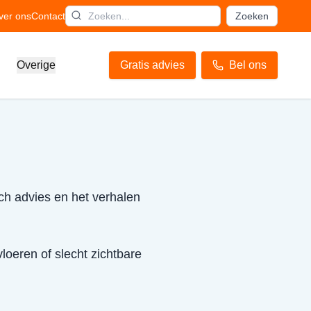
ver ons
Contact
Zoeken
Overige
Gratis advies
Bel ons
ch advies en het verhalen
loeren of slecht zichtbare