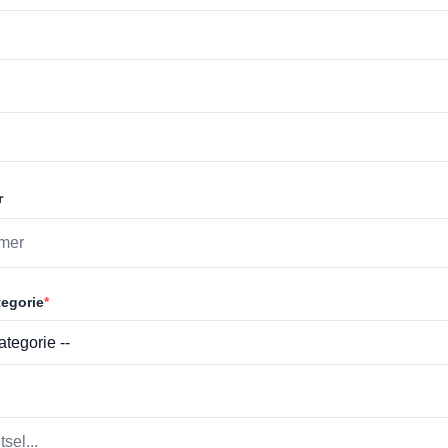
r
egorie
*