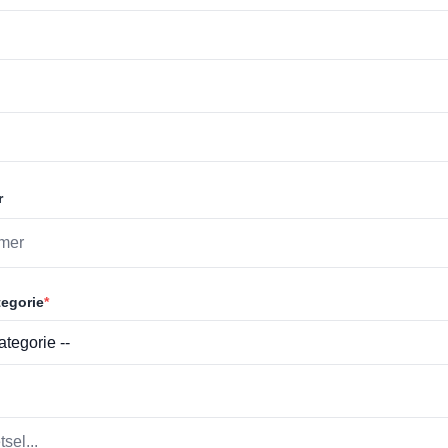
r
egorie
*