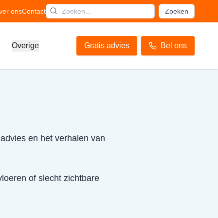
ver ons
Contact
Zoeken
Overige
Gratis advies
Bel ons
 advies en het verhalen van
loeren of slecht zichtbare