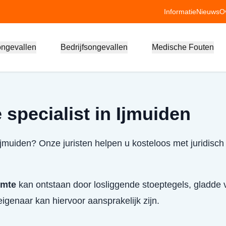
Informatie
Nieuws
O
ongevallen
Bedrijfsongevallen
Medische Fouten
specialist in Ijmuiden
 Ijmuiden? Onze juristen helpen u kosteloos met juridisch
imte
kan ontstaan door losliggende stoeptegels, gladde v
igenaar kan hiervoor aansprakelijk zijn.