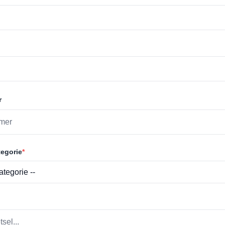
r
egorie
*