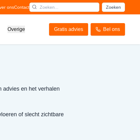
ver ons
Contact
Zoeken
Overige
Gratis advies
Bel ons
h advies en het verhalen
loeren of slecht zichtbare