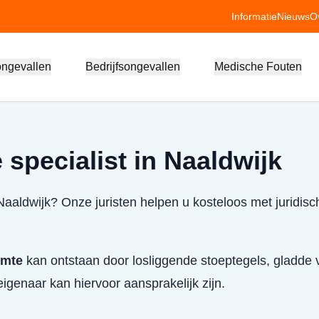
Informatie
Nieuws
O
ongevallen
Bedrijfsongevallen
Medische Fouten
specialist in Naaldwijk
Naaldwijk? Onze juristen helpen u kosteloos met juridisc
imte
kan ontstaan door losliggende stoeptegels, gladde v
igenaar kan hiervoor aansprakelijk zijn.