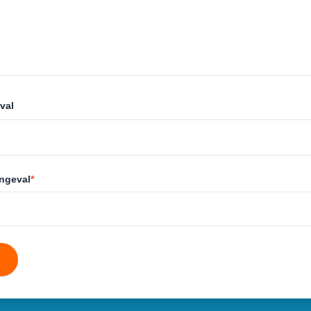
val
ongeval
*