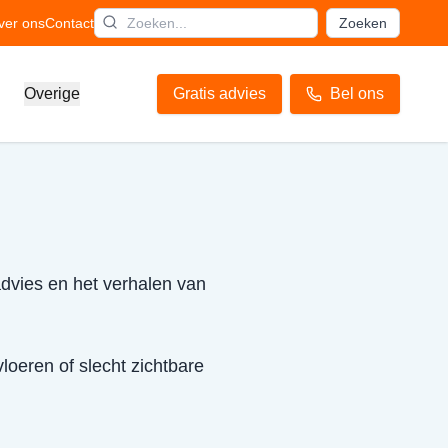
ver ons
Contact
Zoeken
Overige
Gratis advies
Bel ons
advies en het verhalen van
loeren of slecht zichtbare