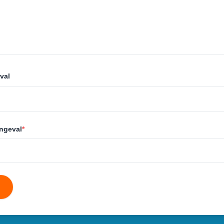
val
ongeval
*