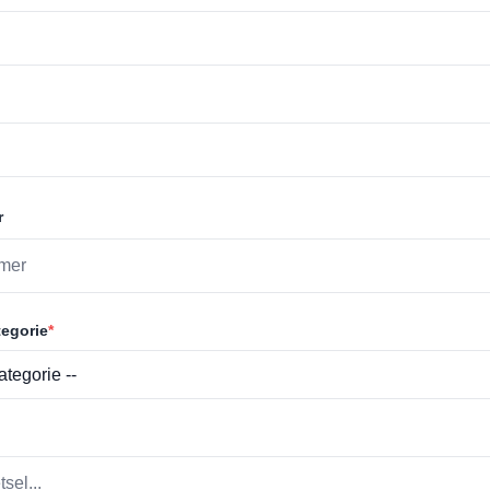
r
egorie
*