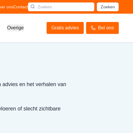
ver ons
Contact
Zoeken
Overige
Gratis advies
Bel ons
h advies en het verhalen van
loeren of slecht zichtbare