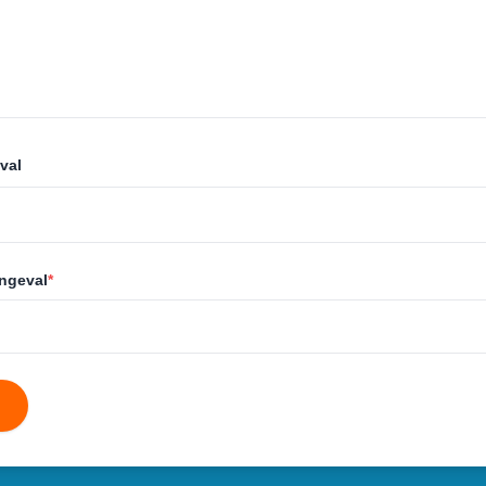
val
ongeval
*