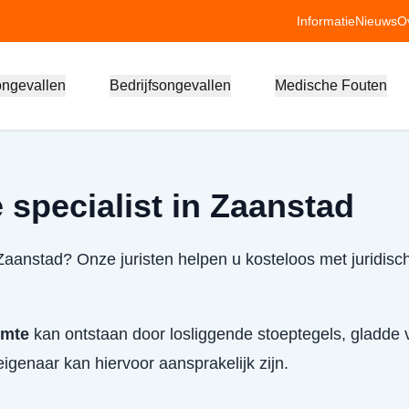
Informatie
Nieuws
O
ongevallen
Bedrijfsongevallen
Medische Fouten
 specialist in Zaanstad
 Zaanstad? Onze juristen helpen u kosteloos met juridisc
imte
kan ontstaan door losliggende stoeptegels, gladde v
igenaar kan hiervoor aansprakelijk zijn.