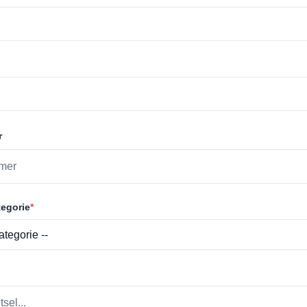
r
egorie
*