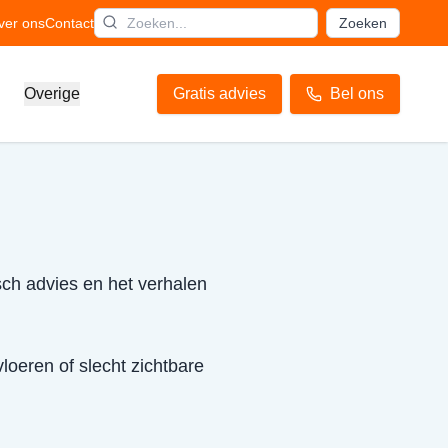
ver ons
Contact
Zoeken
Overige
Gratis advies
Bel ons
sch advies en het verhalen
loeren of slecht zichtbare