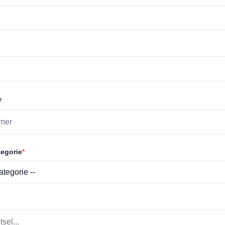
r
egorie
*