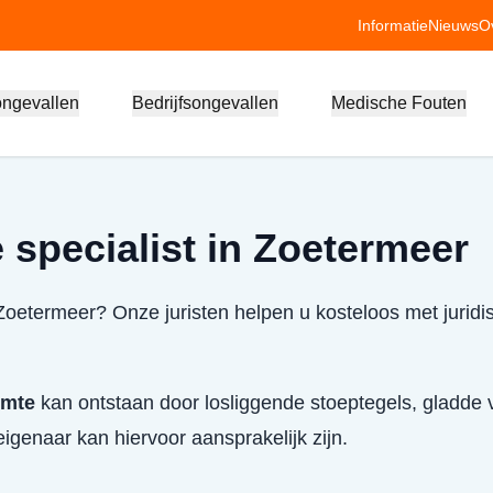
Informatie
Nieuws
O
ongevallen
Bedrijfsongevallen
Medische Fouten
 specialist in Zoetermeer
 Zoetermeer? Onze juristen helpen u kosteloos met juridi
imte
kan ontstaan door losliggende stoeptegels, gladde v
igenaar kan hiervoor aansprakelijk zijn.