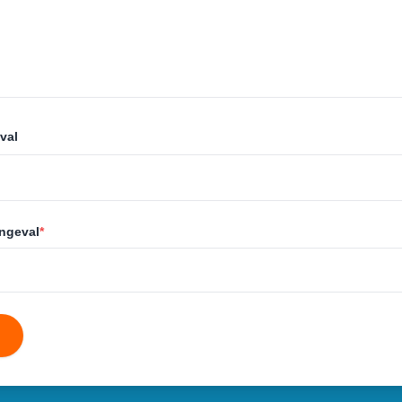
val
ongeval
*