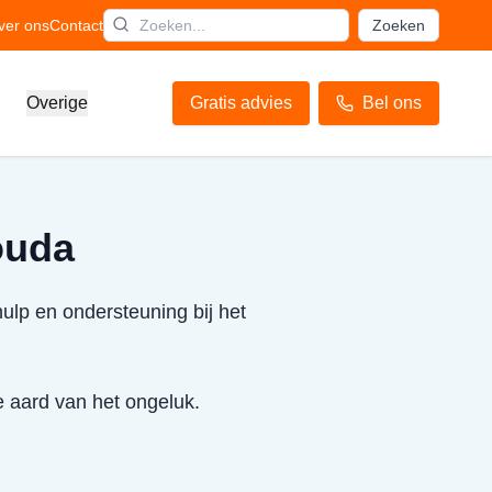
ver ons
Contact
Zoeken
Overige
Gratis advies
Bel ons
ouda
ulp en ondersteuning bij het
e aard van het ongeluk.