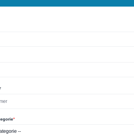
r
egorie
*