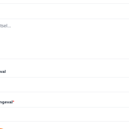
val
ongeval
*