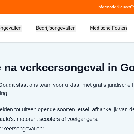
Informatie
Nieuws
O
ongevallen
Bedrijfsongevallen
Medische Fouten
 na verkeersongeval in G
ouda staat ons team voor u klaar met gratis juridische h
ing.
eiden tot uiteenlopende soorten letsel, afhankelijk van d
uto's, motoren, scooters of voetgangers.
verkeersongevallen: