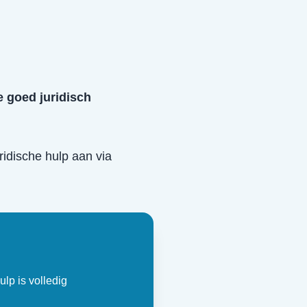
e goed juridisch
uridische hulp aan via
ulp is volledig