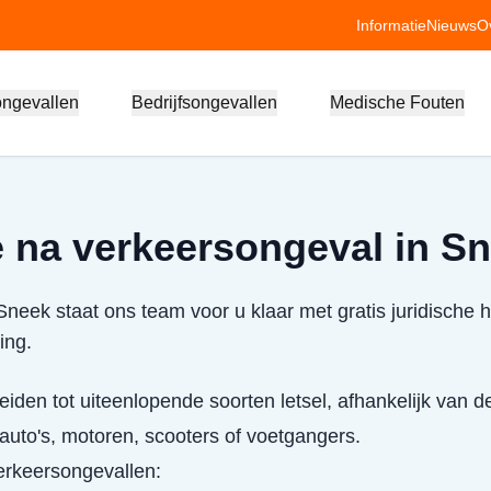
Informatie
Nieuws
O
ongevallen
Bedrijfsongevallen
Medische Fouten
 na verkeersongeval in S
neek staat ons team voor u klaar met gratis juridische h
ing.
eiden tot uiteenlopende soorten letsel, afhankelijk van d
uto's, motoren, scooters of voetgangers.
verkeersongevallen: