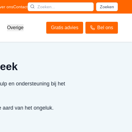
ver ons
Contact
Zoeken
Overige
Gratis advies
Bel ons
neek
ulp en ondersteuning bij het
e aard van het ongeluk.