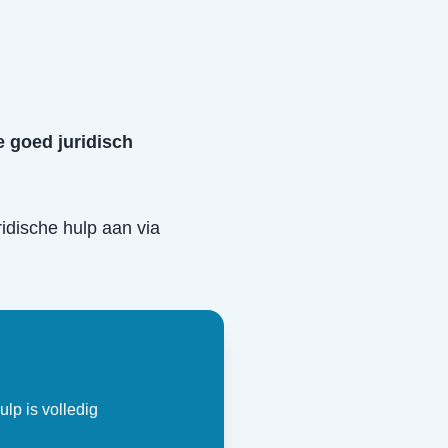
e goed juridisch
uridische hulp aan via
ulp is volledig