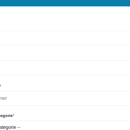
r
egorie
*