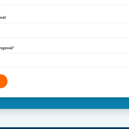
val
ongeval
*