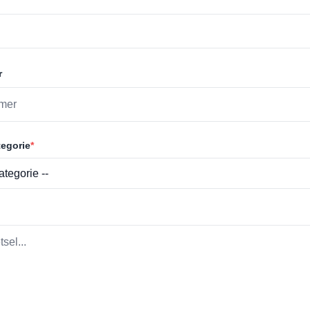
r
egorie
*