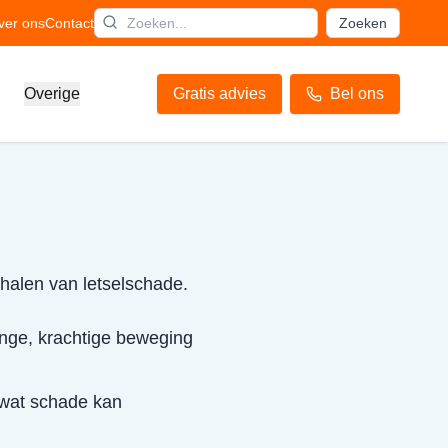
ver ons
Contact
Zoeken
Overige
Gratis advies
Bel ons
rhalen van letselschade.
inge, krachtige beweging
 wat schade kan