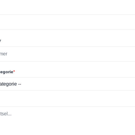
r
egorie
*