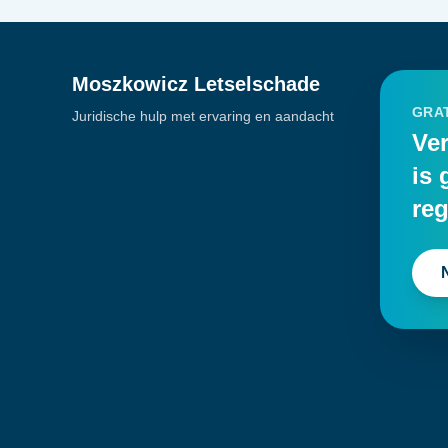
Moszkowicz Letselschade
GRAT
Juridische hulp met ervaring en aandacht
Ver
is 
reg