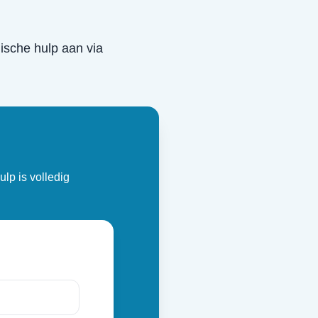
idische hulp aan via
ulp is volledig