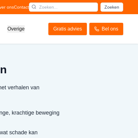
ver ons
Contact
Zoeken
Overige
Gratis advies
Bel ons
en
het verhalen van
inge, krachtige beweging
 wat schade kan