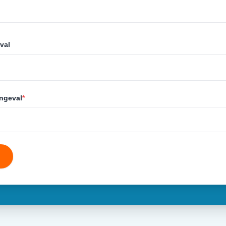
val
ongeval
*