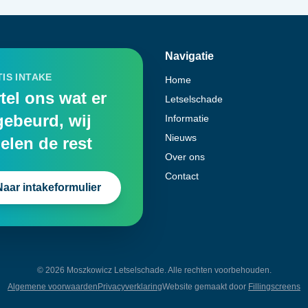
Navigatie
IS INTAKE
Home
tel ons wat er
Letselschade
gebeurd, wij
Informatie
Nieuws
elen de rest
Over ons
Contact
Naar intakeformulier
©
2026
Moszkowicz Letselschade. Alle rechten voorbehouden.
Algemene voorwaarden
Privacyverklaring
Website gemaakt door
Fillingscreens