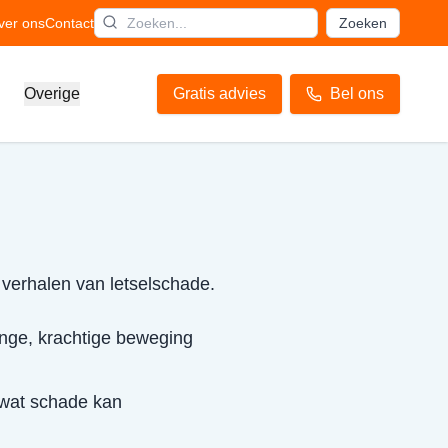
ver ons
Contact
Zoeken
Overige
Gratis advies
Bel ons
 verhalen van letselschade.
inge, krachtige beweging
 wat schade kan