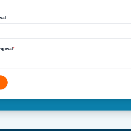
val
ongeval
*