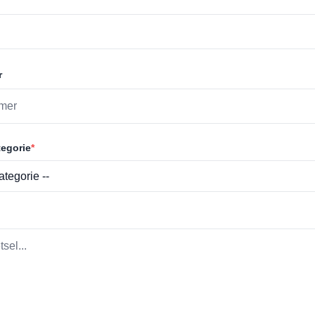
r
egorie
*