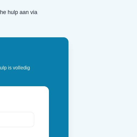
sche hulp aan via
ulp is volledig