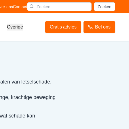
ver ons
Contact
Zoeken
Overige
Gratis advies
Bel ons
halen van letselschade.
inge, krachtige beweging
 wat schade kan