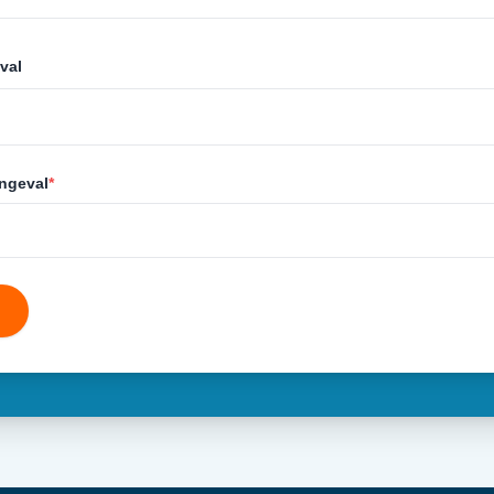
val
ongeval
*