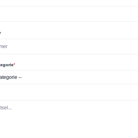
r
egorie
*